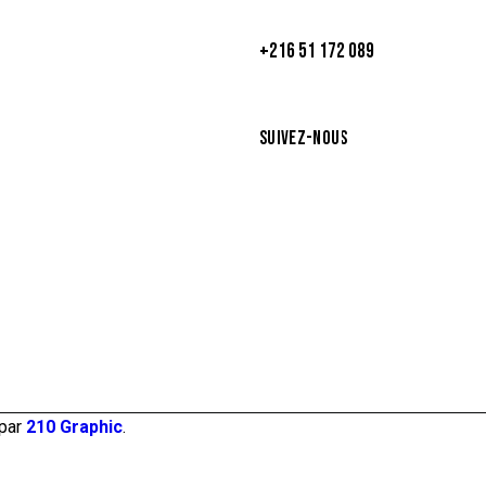
s du Lac
+216 51 172 089
 Tunis, Tunisie
SUIVEZ-NOUS
esnil
s, France
 par
210 Graphic
.