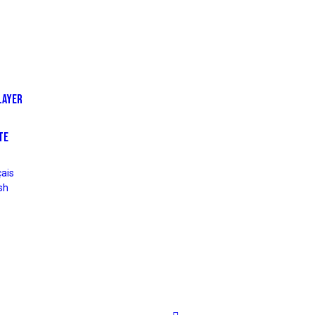
LAYER
TE
ais
sh