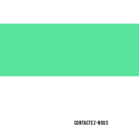
CONTACTEZ-NOUS
Iris
contact@rise-agency.org