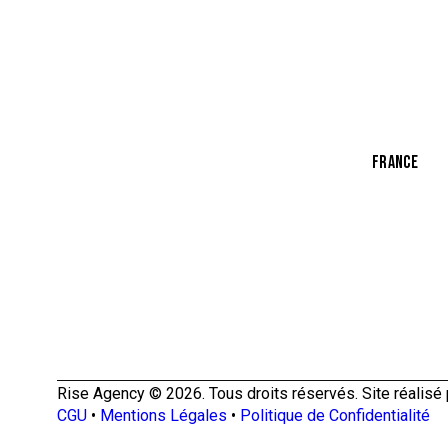
Les Berge
Lac 2 1053
FRANCE
Villa Daum
75012 Pari
Rise Agency © 2026. Tous droits réservés. Site réalisé
CGU
•
Mentions Légales
•
Politique de Confidentialité