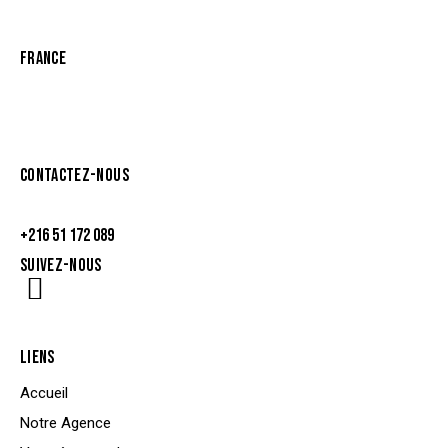
Lac 2 1053 Tunis, Tunisie
FRANCE
Villa Daumesnil
75012 Paris, France
CONTACTEZ-NOUS
contact@rise-agency.org
+216 51 172 089
SUIVEZ-NOUS
LIENS
Accueil
Notre Agence