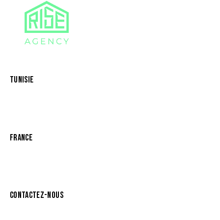
TUNISIE
Résidence Iris
Les Berges du Lac
Lac 2 1053 Tunis, Tunisie
FRANCE
Villa Daumesnil
75012 Paris, France
CONTACTEZ-NOUS
contact@rise-agency.org