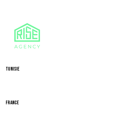
TUNISIE
Résidence Iris
Les Berges du Lac
Lac 2 1053 Tunis, Tunisie
FRANCE
Villa Daumesnil
75012 Paris, France