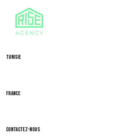
TUNISIE
Résidence Iris
Les Berges du Lac
Lac 2 1053 Tunis, Tunisie
FRANCE
Villa Daumesnil
75012 Paris, France
CONTACTEZ-NOUS